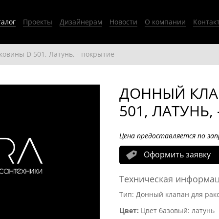
талог
Проекты
Дизайнерам
Новости
О компании
Контак
овины D 501, Латунь, - покрытие
ДОННЫЙ КЛА
501, ЛАТУНЬ,
Цена предоставляется по зап
Оформить заявку
Техническая информа
Тип: Донный клапан для рако
Цвет:
Цвет базовый: латунь