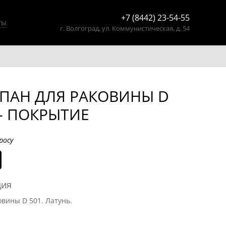
+7 (8442) 23-54-55
ты
г. Волгоград,
ул. Коммунистическая, д. 54
ПАН ДЛЯ РАКОВИНЫ D
 - ПОКРЫТИЕ
росу
ция
вины D 501. Латунь.