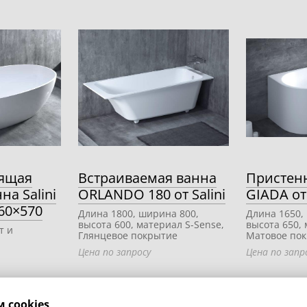
ящая
Встраиваемая ванна
Пристен
на Salini
ORLANDO 180 от Salini
GIADA от 
60×570
Длина 1800, ширина 800,
Длина 1650,
высота 600, материал S-Sense,
высота 650, 
т и
Глянцевое покрытие
Матовое по
Цена по запросу
Цена по запр
 cookies