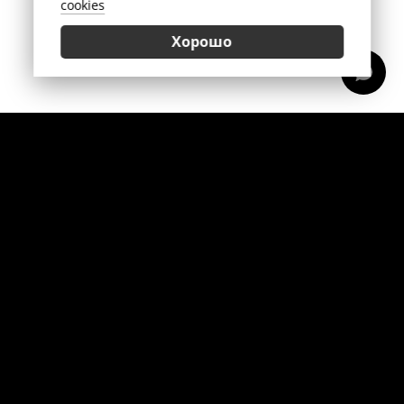
cookies
Хорошо
Позвонить
Приехать
Салон сантехники Venera
© 2026
Реквизиты и оплата
,
Пользовательское соглашение
,
Политика
конфиденциальности
,
Согласие на обработку персональных
данных
,
Использование Cookies
Информация на сайте не является офертой. Приведённые
цены приблизительны и предварительны. Копирование и
публикация представленной на сайте информации возможны
только по письменному разрешению.
Разработано в
Staym
на базе
MultiBrandBase