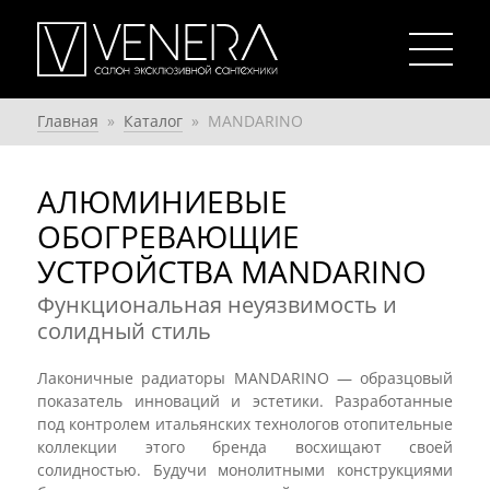
Главная
»
Каталог
»
MANDARINO
АЛЮМИНИЕВЫЕ
ОБОГРЕВАЮЩИЕ
УСТРОЙСТВА MANDARINO
Функциональная неуязвимость и
солидный стиль
Лаконичные радиаторы MANDARINO — образцовый
показатель инноваций и эстетики. Разработанные
под контролем итальянских технологов отопительные
коллекции этого бренда восхищают своей
солидностью. Будучи монолитными конструкциями