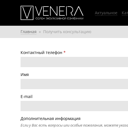
Главное меню
Актуальное
Ка
Главная
»
Получить консультацию
Контактный телефон
*
Имя
E-mail
Дополнительная информация
Если у Вас есть вопросы или особые пожелания, можете указа