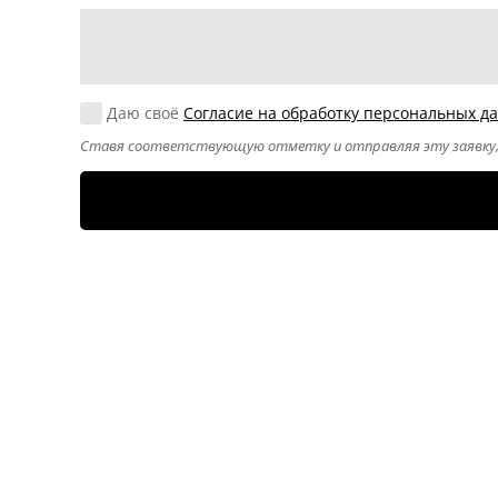
Согласие на обработку персональных данных
Даю своё
Согласие на обработку персональных д
Ставя соответствующую отметку и отправляя эту заявку,
CAPTCHA
Этот вопрос
задается для
того, чтобы
выяснить,
являетесь ли Вы
человеком или
представляете
из себя
автоматическую
спам-рассылку.