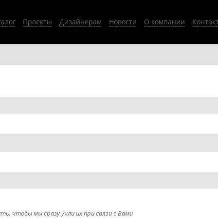
талог
Проекты
Дизайнерам
Новости
О компании
Контак
ть, чтобы мы сразу учли их при связи с Вами