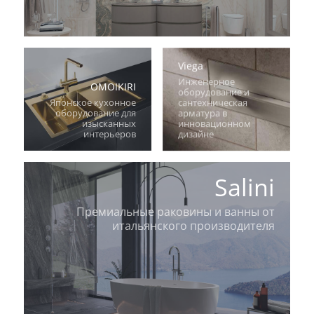
Viega
Инженерное
OMOIKIRI
оборудование и
Японское кухонное
сантехническая
оборудование для
арматура в
изысканных
инновационном
интерьеров
дизайне
Salini
Премиальные раковины и ванны от
итальянского производителя