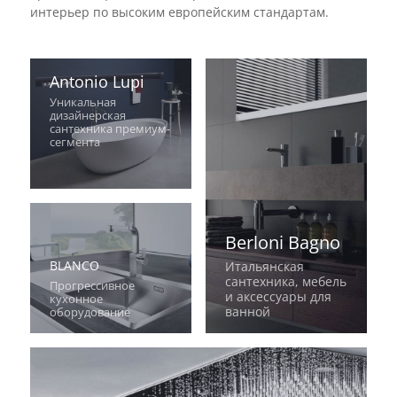
интерьер по высоким европейским стандартам.
Antonio Lupi
Уникальная
дизайнерская
сантехника премиум-
сегмента
Berloni Bagno
BLANCO
Итальянская
сантехника, мебель
Прогрессивное
и аксессуары для
кухонное
ванной
оборудование