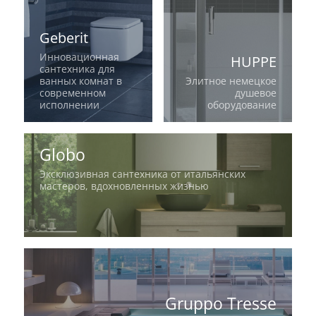
Geberit
Инновационная
HUPPE
сантехника для
ванных комнат в
Элитное немецкое
современном
душевое
исполнении
оборудование
Globo
Эксклюзивная сантехника от итальянских
мастеров, вдохновленных жизнью
Gruppo Tresse