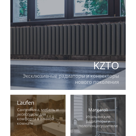
KZTO
Эксклюзивные радиаторы и конвекторы
нового поколения
Laufen
Margaroli
Сантехника, мебель и
аксессуары для
Итальянские
комфорта в ванной
радиаторы и
комнате
полотенцесушители